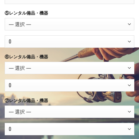
⑤レンタル備品・機器
⑮
⑥レンタル備品・機器
レ
ン
タ
ル
備
品・
⑦レンタル備品・機器
機
器
⑧
レ
ン