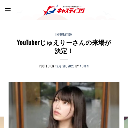
Skip
to
content
INFOMATION
YouTuberじゅえりーさんの来場が
決定！
POSTED ON
12月 28, 2023
BY
ADMIN