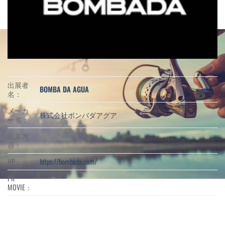
出展者
BOMBA DA AGUA
名：
メーカ
株式会社ボンバダアグア
ー名：
出展内
容：
HP：
https://bombada.com/
PR
MOVIE：