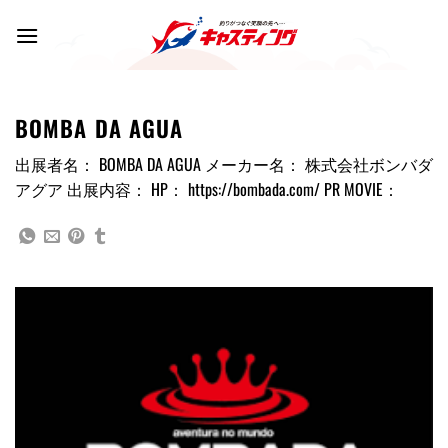
Skip
to
content
BOMBA DA AGUA
出展者名： BOMBA DA AGUA メーカー名： 株式会社ボンバダ
アグア 出展内容： HP： https://bombada.com/ PR MOVIE：