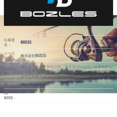
出展者
BOZLES
名：
メーカ
株式会社BOZLES
ー名：
タングステンメタルジグ、タイラバヘッド、メタルスッ
出展内
テの展示と限定カラーの販売を行います。その他ガチャ
容：
もやります！！
HP：
https://bozles.com/
PR
MOVIE：