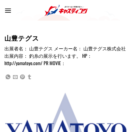
Skip
to
content
山豊テグス
出展者名： 山豊テグス メーカー名： 山豊テグス株式会社
出展内容： 釣糸の展示を行います。 HP：
http://yamatoyo.com/ PR MOVIE：