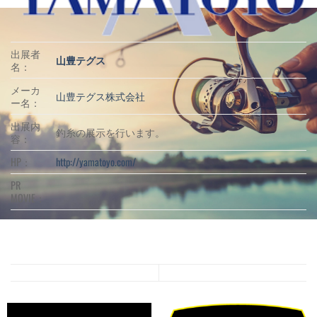
出展者
山豊テグス
名：
メーカ
山豊テグス株式会社
ー名：
出展内
釣糸の展示を行います。
容：
HP：
http://yamatoyo.com/
PR
MOVIE：