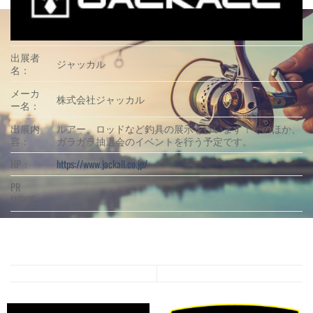
出展者
ジャッカル
名：
メーカ
株式会社ジャッカル
ー名：
出展内
ルアー、ロッドなど釣具の展示を行います！そのほか、
容：
ガラガラ抽選会のイベントを行う予定です。
HP：
https://www.jackall.co.jp/
PR
MOVIE：