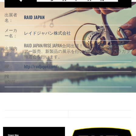
出展者
RAID JAPAN
名：
メーカ
レイドジャパン株式会社
ー名：
RAID JAPAN/RISE JAPAN合同出展！イベント限定カラーのル
出展内
アー販売、新製品の展示を行います。そのほかガラガラ
容：
抽選会を行います。
HP：
http://raidjapan.com/
PR
MOVIE：