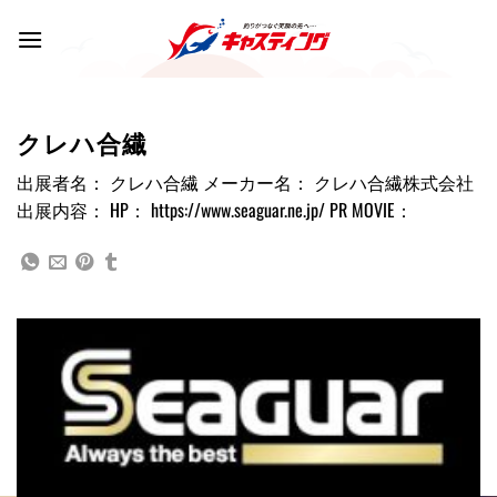
Skip
to
content
クレハ合繊
出展者名： クレハ合繊 メーカー名： クレハ合繊株式会社
出展内容： HP： https://www.seaguar.ne.jp/ PR MOVIE：