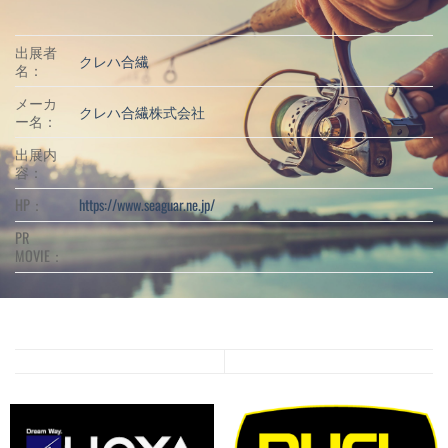
出展者
クレハ合繊
名：
メーカ
クレハ合繊株式会社
ー名：
出展内
容：
HP：
https://www.seaguar.ne.jp/
PR
MOVIE：