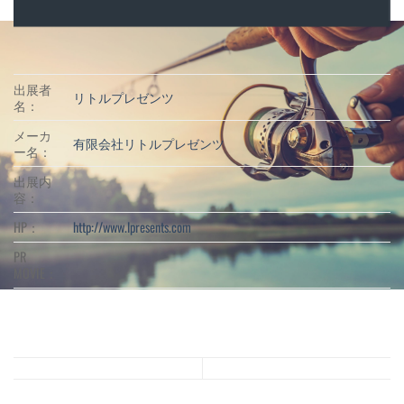
出展者
リトルプレゼンツ
名：
メーカ
有限会社リトルプレゼンツ
ー名：
出展内
容：
HP：
http://www.lpresents.com
PR
MOVIE：